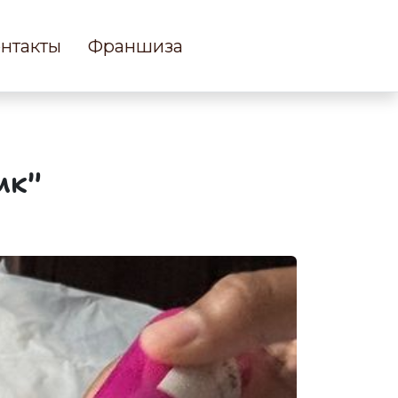
нтакты
Франшиза
ик"