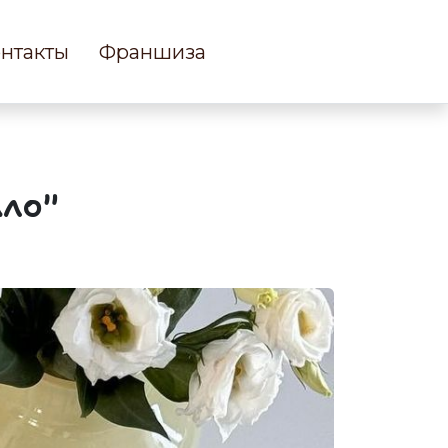
нтакты
Франшиза
ало"