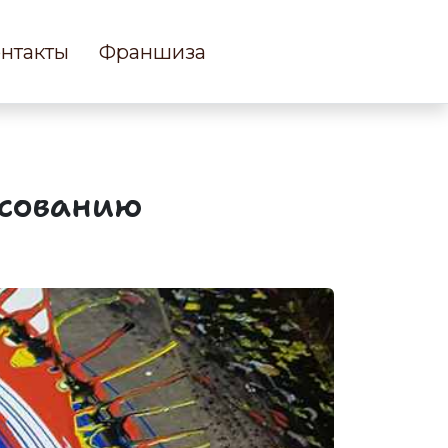
нтакты
Франшиза
исованию