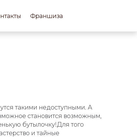
нтакты
Франшиза
жутся такими недоступными. А
зможное становится возможным,
енькую бутылочку!Для того
астерство и тайные